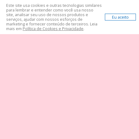
Este site usa cookies e outras tecnologias similares
para lembrar e entender como você usa nosso
site, analisar seu uso de nossos produtos e
Eu aceito
serviços, ajudar com nossos esforços de
marketing e fornecer conteúdo de terceiros. Leia
mais em
Política de Cookies e Privacidade
.