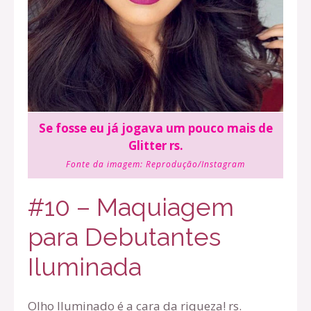
Se fosse eu já jogava um pouco mais de
Glitter rs.
Fonte da imagem:
Reprodução/Instagram
#10 – Maquiagem
para Debutantes
Iluminada
Olho Iluminado é a cara da riqueza! rs.