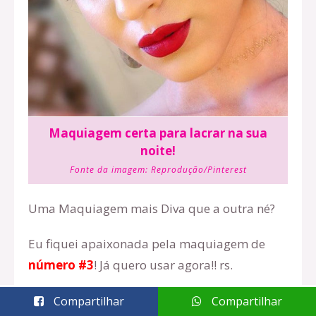
Maquiagem certa para lacrar na sua
noite!
Fonte da imagem:
Reprodução/Pinterest
Uma Maquiagem mais Diva que a outra né?
Eu fiquei apaixonada pela maquiagem de
número #3
! Já quero usar agora!! rs.
Tenho certeza que você já escolheu a sua
Compartilhar
Compartilhar