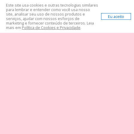
Este site usa cookies e outras tecnologias similares
para lembrar e entender como você usa nosso
site, analisar seu uso de nossos produtos e
Eu aceito
serviços, ajudar com nossos esforços de
marketing e fornecer conteúdo de terceiros. Leia
mais em
Política de Cookies e Privacidade
.