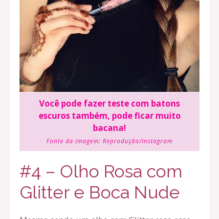
Você pode fazer teste com batons
escuros também, pode ficar muito
bacana!
Fonte da imagem:
Reprodução/Instagram
#4 – Olho Rosa com
Glitter e Boca Nude